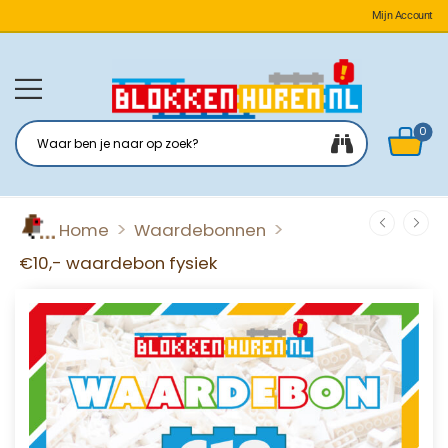
Mijn Account
0
>
>
Home
Waardebonnen
€10,- waardebon fysiek