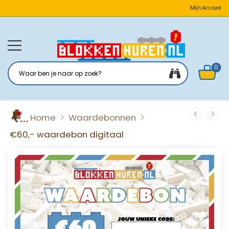
Mijn Account
0
>
>
Home
Waardebonnen
€60,- waardebon digitaal