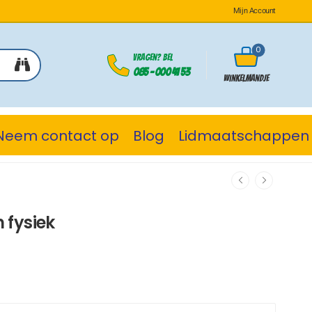
Mijn Account
0
Vragen? Bel
085 - 000 41 53
Winkelmandje
Neem contact op
Blog
Lidmaatschappen
 fysiek