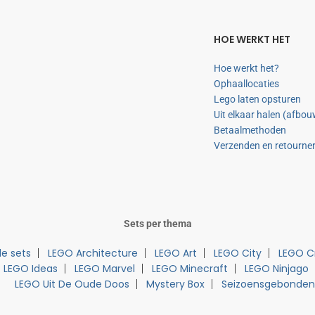
HOE WERKT HET
Hoe werkt het?
Ophaallocaties
Lego laten opsturen
Uit elkaar halen (afbo
Betaalmethoden
Verzenden en retourne
Sets per thema
e sets
LEGO Architecture
LEGO Art
LEGO City
LEGO C
LEGO Ideas
LEGO Marvel
LEGO Minecraft
LEGO Ninjago
LEGO Uit De Oude Doos
Mystery Box
Seizoensgebonden