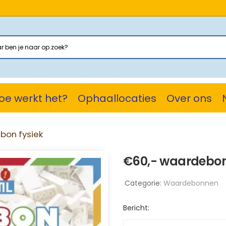
oe werkt het?
Ophaallocaties
Over ons
bon fysiek
€60,- waardebon
Categorie:
Waardebonnen
Bericht: