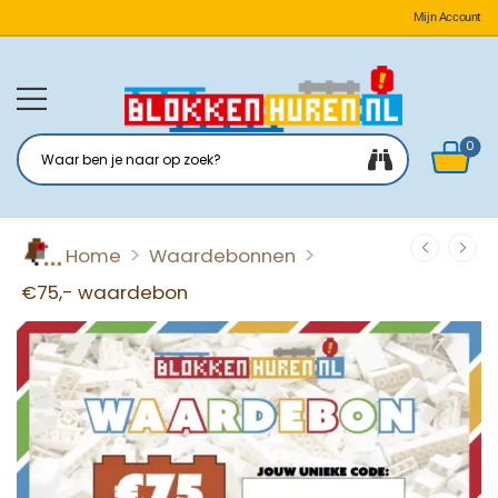
Mijn Account
0
>
>
Home
Waardebonnen
€75,- waardebon