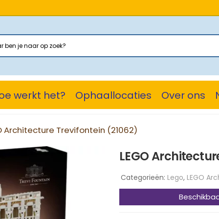
oe werkt het?
Ophaallocaties
Over ons
 Architecture Trevifontein (21062)
LEGO Architecture
Categorieën:
Lego
,
LEGO Arc
Beschikbaa