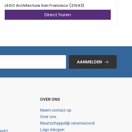
LEGO Architecture San Francisco (21043)
L
Direct huren
AANMELDEN
OVER ONS
Neem contact op
Over ons
Maatschappelijk verantwoord
Lego inkopen
uwen)