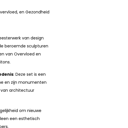
Overvloed, en Gezondheid
meesterwerk van design
 de beroemde sculpturen
en van Overvloed en
itons.
edenis
: Deze set is een
ome en zijn monumenten
 van architectuur
ogelijkheid om nieuwe
leen een esthetisch
bers.