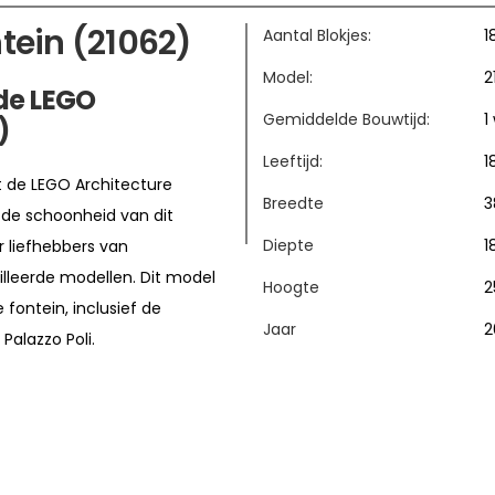
tein (21062)
Aantal Blokjes:
1
Model:
2
de LEGO
Gemiddelde Bouwtijd:
1
)
Leeftijd:
1
t de LEGO Architecture
Breedte
3
e de schoonheid van dit
Diepte
1
 liefhebbers van
lleerde modellen. Dit model
Hoogte
2
fontein, inclusief de
Jaar
2
alazzo Poli.