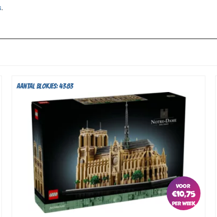
s
.
Aantal blokjes: 4383
€
10,75