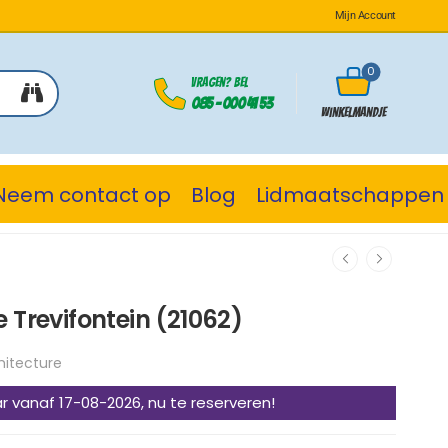
Mijn Account
0
Vragen? Bel
085 - 000 41 53
Winkelmandje
Neem contact op
Blog
Lidmaatschappen
 Trevifontein (21062)
hitecture
r vanaf 17-08-2026, nu te reserveren!