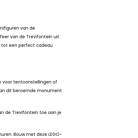
inifiguren van de
eer van de Trevifontein uit.
 tot een perfect cadeau
 voor tentoonstellingen of
t van dit beroemde monument
n de Trevifontein toe aan je
) huren. Bouw met deze LEGO-