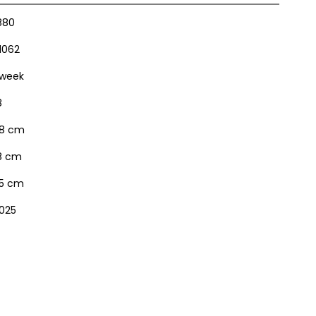
880
1062
 week
8
8 cm
8 cm
5 cm
025