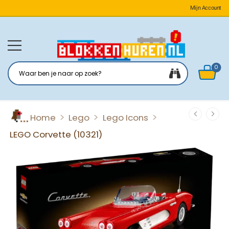
Mijn Account
0
>
>
>
Home
Lego
Lego Icons
LEGO Corvette (10321)