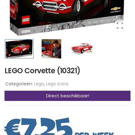
LEGO Corvette (10321)
Categorieën:
Lego
,
Lego Icons
Direct beschikbaar!
€
7,25