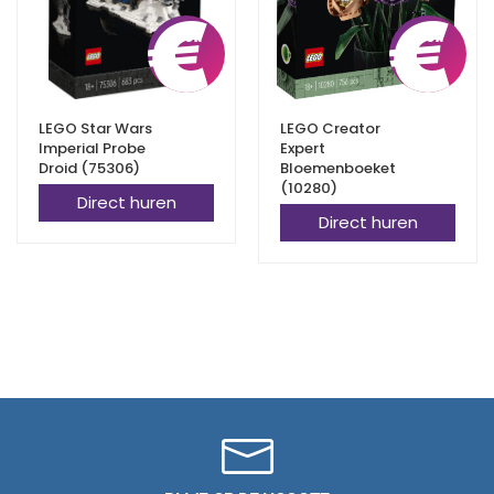
€
5,75
€
LEGO Star Wars
LEGO Creator
Imperial Probe
Expert
Droid (75306)
Bloemenboeket
(10280)
Direct huren
Direct huren