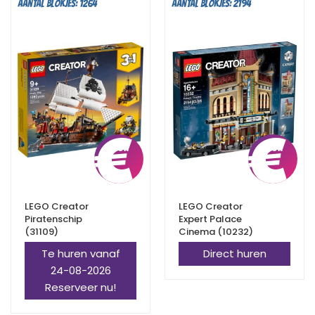
Aantal blokjes: 1264
Aantal blokjes: 2194
€
7,25
€
LEGO Creator
LEGO Creator
Piratenschip
Expert Palace
(31109)
Cinema (10232)
Te huren vanaf
Direct huren
24-08-2026
Reserveer nu!