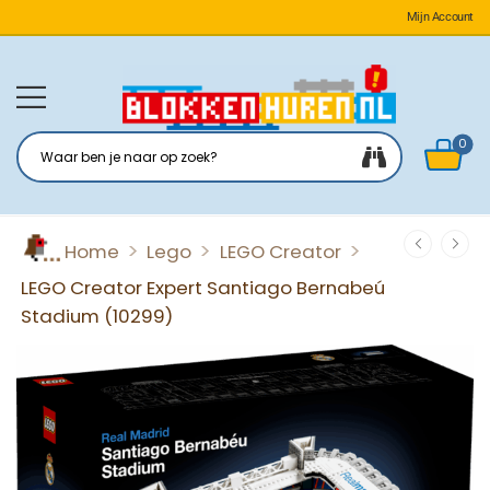
Mijn Account
0
>
>
>
Home
Lego
LEGO Creator
LEGO Creator Expert Santiago Bernabeú
Stadium (10299)