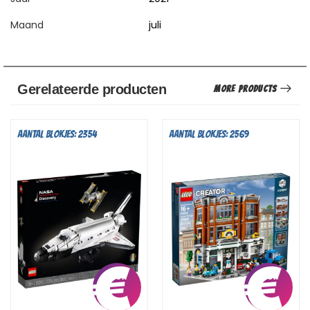
Maand
juli
Gerelateerde producten
More Products
Aantal blokjes: 2354
Aantal blokjes: 2569
€
10,25
€