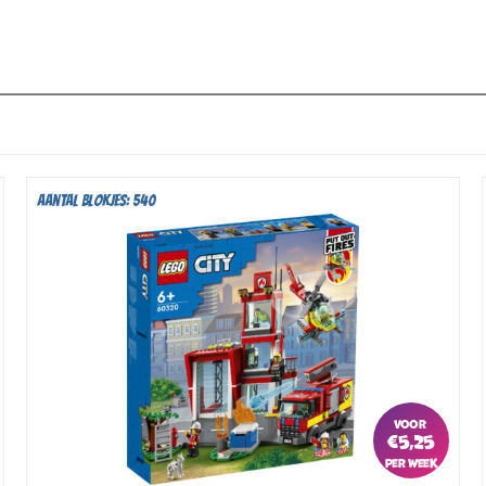
Aantal blokjes: 540
€
5,25