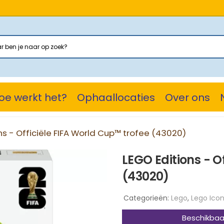
oe werkt het?
Ophaallocaties
Over ons
ns - Officiële FIFA World Cup™ trofee (43020)
LEGO Editions - O
(43020)
Categorieën:
Lego
,
Lego Ico
Beschikbaar