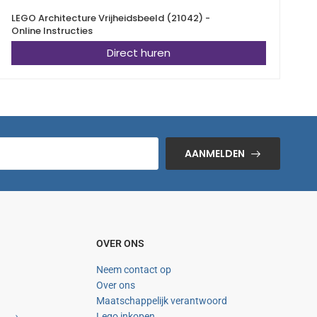
LEGO Architecture Vrijheidsbeeld (21042) -
L
Online Instructies
Direct huren
AANMELDEN
OVER ONS
Neem contact op
Over ons
Maatschappelijk verantwoord
Lego inkopen