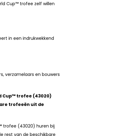
ld Cup™ trofee zelf willen
teert in een indrukwekkend
ers, verzamelaars en bouwers
ld Cup™ trofee (43020)
re trofeeën uit de
™ trofee (43020) huren bij
e rest van de beschikbare