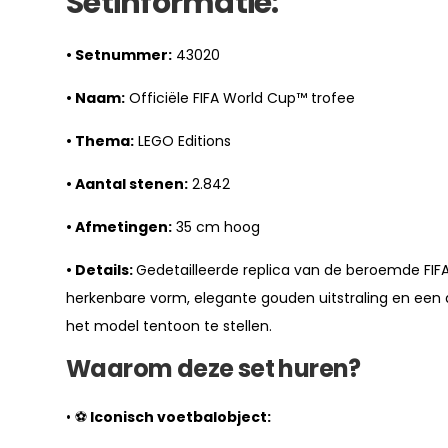
Setinformatie:
• Setnummer:
43020
• Naam:
Officiële FIFA World Cup™ trofee
• Thema:
LEGO Editions
• Aantal stenen:
2.842
• Afmetingen:
35 cm hoog
• Details:
Gedetailleerde replica van de beroemde FI
herkenbare vorm, elegante gouden uitstraling en een d
het model tentoon te stellen.
Waarom deze set huren?
• ⚽
Iconisch voetbalobject: