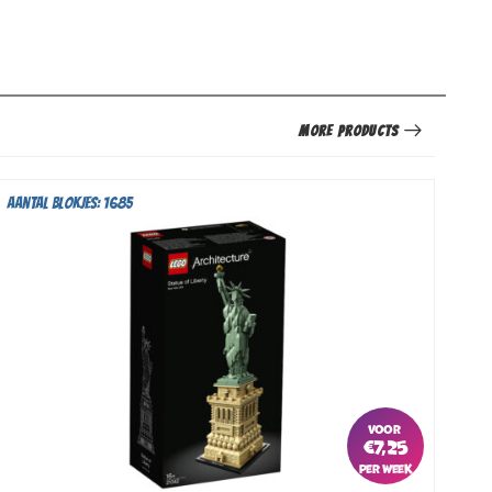
More Products
Aantal blokjes: 1685
Aan
€
7,25