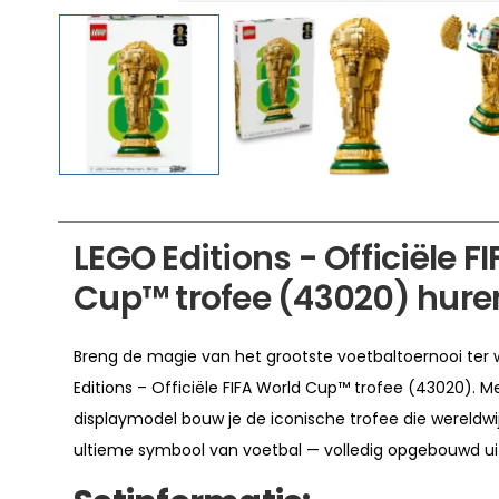
LEGO Editions - Officiële F
Cup™ trofee (43020) hure
Breng de magie van het grootste voetbaltoernooi ter 
Editions – Officiële FIFA World Cup™ trofee (43020). Me
displaymodel bouw je de iconische trofee die wereldwi
ultieme symbool van voetbal — volledig opgebouwd u