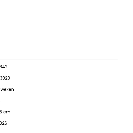
842
3020
 weken
2
6 cm
026