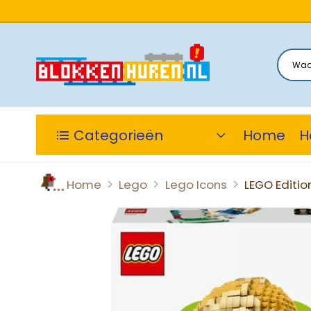
Categorieën
Home
H
>
>
>
Home
Lego
Lego Icons
LEGO Editio