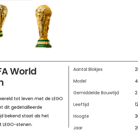
IFA World
Aantal Blokjes
2
n
Model
4
Gemiddelde Bouwtijd
2
wereld tot leven met de LEGO
Leeftijd
1
t dit gedetailleerde
jd bekend staat als het
Hoogte
3
it LEGO-stenen.
Jaar
2