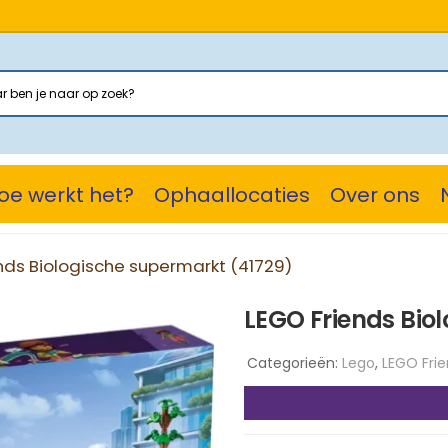
oe werkt het?
Ophaallocaties
Over ons
nds Biologische supermarkt (41729)
LEGO Friends Bio
Categorieën:
Lego
,
LEGO Fri