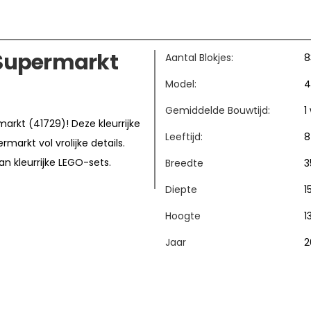
 Supermarkt
Aantal Blokjes:
8
Model:
4
Gemiddelde Bouwtijd:
1
arkt (41729)! Deze kleurrijke
Leeftijd:
8
arkt vol vrolijke details.
n kleurrijke LEGO-sets.
Breedte
3
Diepte
1
Hoogte
1
Jaar
2