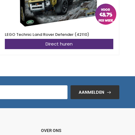
€
8,75
LEGO Technic Land Rover Defender (42110)
L
Direct huren
AANMELDEN
OVER ONS