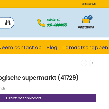
Mijn Account
0
Vragen? Bel
085 - 000 41 53
Winkelmandje
Neem contact op
Blog
Lidmaatschappen
logische supermarkt (41729)
ends
Direct beschikbaar!