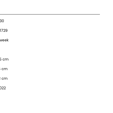
30
1729
 week
5 cm
5 cm
3 cm
022