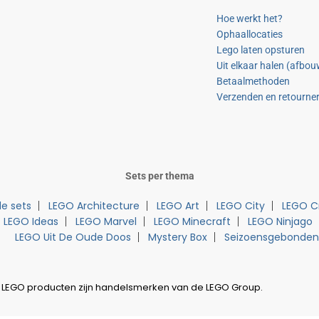
Hoe werkt het?
Ophaallocaties
Lego laten opsturen
Uit elkaar halen (afbo
Betaalmethoden
Verzenden en retourne
Sets per thema
e sets
LEGO Architecture
LEGO Art
LEGO City
LEGO C
LEGO Ideas
LEGO Marvel
LEGO Minecraft
LEGO Ninjago
LEGO Uit De Oude Doos
Mystery Box
Seizoensgebonden
 LEGO producten zijn handelsmerken van de LEGO Group.