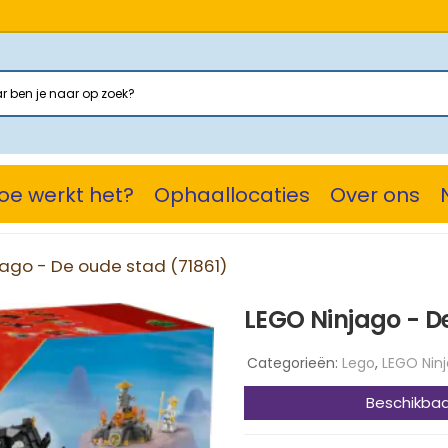
oe werkt het?
Ophaallocaties
Over ons
jago - De oude stad (71861)
LEGO Ninjago - D
Categorieën:
Lego
,
LEGO Nin
Beschikbaa