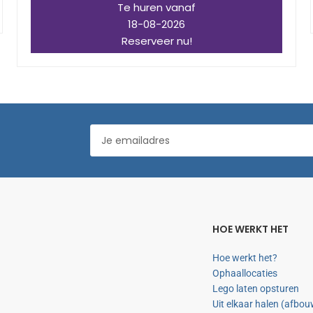
Te huren vanaf
18-08-2026
Reserveer nu!
HOE WERKT HET
Hoe werkt het?
Ophaallocaties
Lego laten opsturen
Uit elkaar halen (afbo