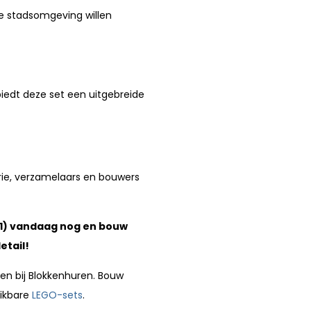
e stadsomgeving willen
edt deze set een uitgebreide
rie, verzamelaars en bouwers
61) vandaag nog en bouw
etail!
ren bij Blokkenhuren. Bouw
hikbare
LEGO-sets
.