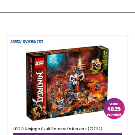
Aantal blokjes: 1171
€
8,25
LEGO Ninjago Skull Sorcerer’s Kerkers (71722)