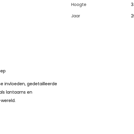
Hoogte
3
Jaar
2
iep
 invloeden, gedetailleerde
als lantaarns en
-wereld.