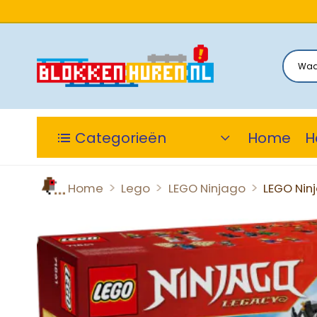
Categorieën
Home
H
>
>
>
Home
Lego
LEGO Ninjago
LEGO Nin