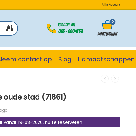
Mijn Account
0
Vragen? Bel
085 - 000 41 53
Winkelmandje
Neem contact op
Blog
Lidmaatschappen
e oude stad (71861)
jago
r vanaf 19-08-2026, nu te reserveren!