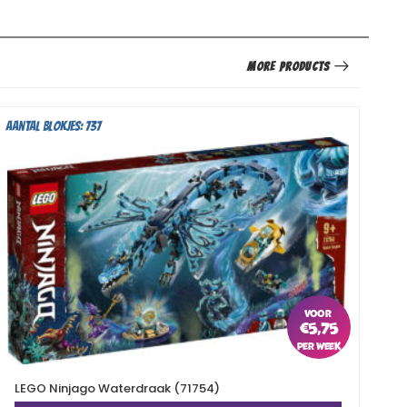
More Products
Aantal blokjes: 737
Aan
€
5,75
LEGO Ninjago Waterdraak (71754)
L
O