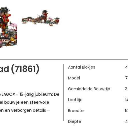
ad (71861)
Aantal Blokjes
4
Model
7
Gemiddelde Bouwtijd
3
JAGO® – 15-jarig jubileum: De
Leeftijd
1
l bouw je een sfeervolle
en en verborgen details —
Breedte
5
Diepte
4