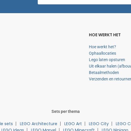
HOE WERKT HET
Hoe werkt het?
Ophaallocaties
Lego laten opsturen
Uit elkaar halen (afbo
Betaalmethoden
Verzenden en retourne
Sets per thema
e sets
LEGO Architecture
LEGO Art
LEGO City
LEGO C
LEGO Ideas
LEGO Marvel
LEGO Minecraft
LEGO Ninjago