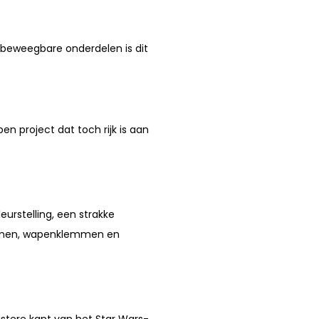
 beweegbare onderdelen is dit
n project dat toch rijk is aan
eurstelling, een strakke
hermen, wapenklemmen en
stere kant van het Star Wars-