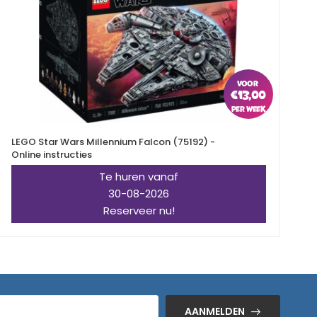
€
13,00
LEGO Star Wars Millennium Falcon (75192) -
L
Online instructies
Te huren vanaf
30-08-2026
Reserveer nu!
AANMELDEN