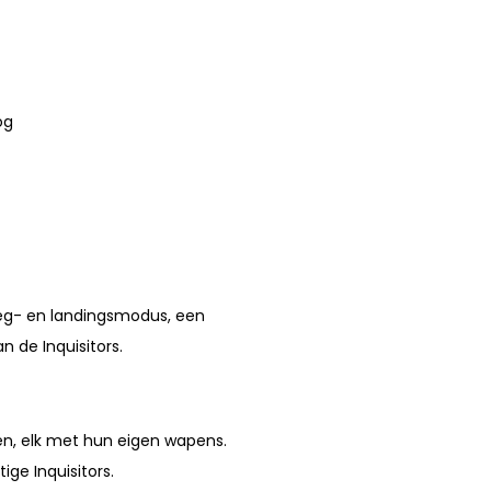
og
lieg- en landingsmodus, een
n de Inquisitors.
en, elk met hun eigen wapens.
e Inquisitors.