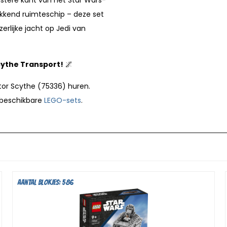
kkend ruimteschip – deze set
erlijke jacht op Jedi van
Scythe Transport!
🌌
itor Scythe (75336) huren.
 beschikbare
LEGO-sets
.
Aantal blokjes: 586