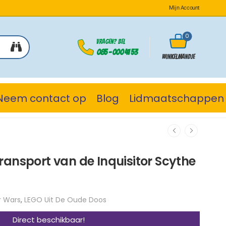
Mijn Account
0
Vragen? Bel
085 - 000 41 53
Winkelmandje
Neem contact op
Blog
Lidmaatschappen
ransport van de Inquisitor Scythe
r Wars
,
LEGO Uit De Oude Doos
Direct beschikbaar!