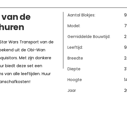
 van de
Aantal Blokjes:
9
 huren
Model:
7
Gemiddelde Bouwtijd:
2
O Star Wars Transport van de
Leeftijd:
9
, bekend uit de Obi-Wan
quisitors. Met zijn donkere
Breedte
2
eur biedt deze set een
Diepte
3
van alle leeftijden. Huur
Hoogte
1
aanschafkosten!
Jaar
2