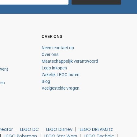
OVER ONS
Neem contact op
Over ons
Maatschappelijk verantwoord
Lego inkopen
uwen)
Zakelijk LEGO huren
Blog
ren
Veelgestelde vragen
reator
LEGO DC
LEGO Disney
LEGO DREAMZzz
LEGO Pokemon
LEGO Star Wars
LEGO Technic