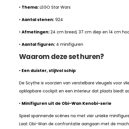
•
Thema:
LEGO Star Wars
•
Aantal stenen:
924
•
Afmetingen:
24 cm breed, 37 cm diep en 14 cm ho
•
Aantal figuren:
4 minifiguren
Waarom deze set huren?
•
Een duister, stijlvol schip
De Scythe is voorzien van verstelbare vleugels voor v
opklapbare cockpit en een interieur dat plaats biedt aa
•
Minifiguren uit de Obi-Wan Kenobi-serie
Speel spannende scènes na met vier unieke minifigur
Laat Obi-Wan de confrontatie aangaan met de machtig