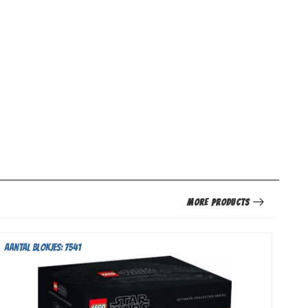
More Products
Aantal blokjes: 7541
Aant