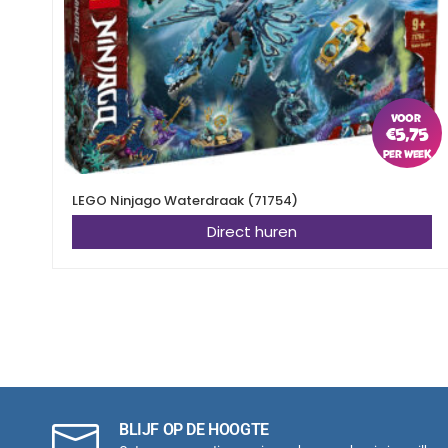
€
5,75
LEGO Ninjago Waterdraak (71754)
Direct huren
BLIJF OP DE HOOGTE