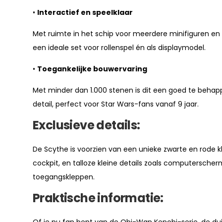
•
Interactief en speelklaar
Met ruimte in het schip voor meerdere minifiguren en
een ideale set voor rollenspel én als displaymodel.
•
Toegankelijke bouwervaring
Met minder dan 1.000 stenen is dit een goed te behappe
detail, perfect voor Star Wars-fans vanaf 9 jaar.
Exclusieve details:
De Scythe is voorzien van een unieke zwarte en rode kl
cockpit, en talloze kleine details zoals computersc
toegangskleppen.
Praktische informatie:
Of je nu fan bent van de Obi-Wan Kenobi-serie, de dui