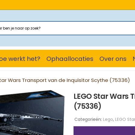
oe werkt het?
Ophaallocaties
Over ons
tar Wars Transport van de Inquisitor Scythe (75336)
LEGO Star Wars T
(75336)
Categorieën:
Lego
,
LEGO Sta