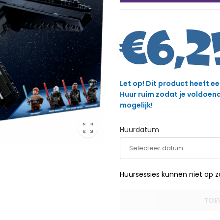
€
6,2
Let op! Dit product heeft e
Huur ruim zodat je voldoende
mogelijk!
Huurdatum
Huursessies kunnen niet op 
TOE