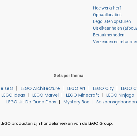
Hoe werkt het?
Ophaallocaties
Lego laten opsturen
Uit elkaar halen (afbo
Betaalmethoden
Verzenden en retourne
Sets per thema
e sets
LEGO Architecture
LEGO Art
LEGO City
LEGO C
LEGO Ideas
LEGO Marvel
LEGO Minecraft
LEGO Ninjago
LEGO Uit De Oude Doos
Mystery Box
Seizoensgebonden
 LEGO producten zijn handelsmerken van de LEGO Group.