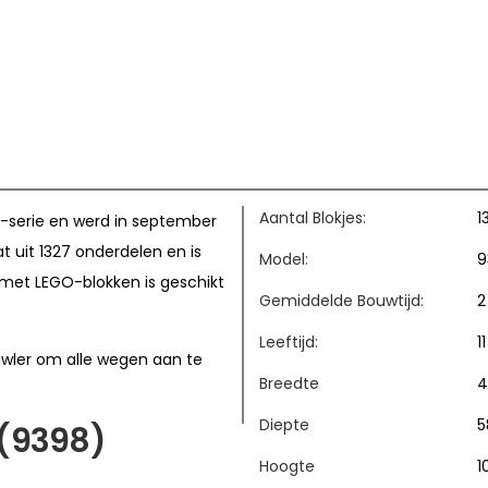
Aantal Blokjes:
1
c-serie en werd in september
t uit 1327 onderdelen en is
Model:
9
 met LEGO-blokken is geschikt
Gemiddelde Bouwtijd:
2
Leeftijd:
11
wler om alle wegen aan te
Breedte
4
Diepte
5
 (9398)
Hoogte
1