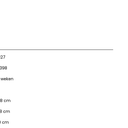
327
398
 weken
8 cm
8 cm
0 cm