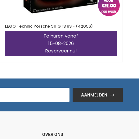
€
11,00
LEGO Technic Porsche 911 GT3 RS - (42056)
L
(
Te huren vanaf
15-08-2026
Reserveer nu!
AANMELDEN
OVER ONS