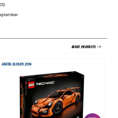
012
eptember
More Products
Aantal blokjes: 2704
Aan