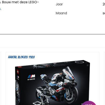
en. Bouw met deze LEGO-
Jaar
2
s
.
Maand
s
Aantal blokjes: 1920