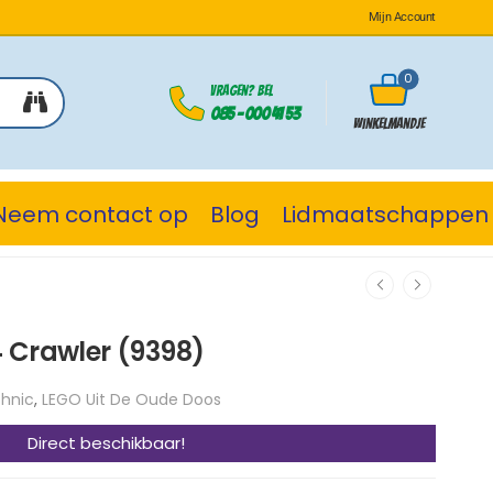
Mijn Account
0
Vragen? Bel
085 - 000 41 53
Winkelmandje
Neem contact op
Blog
Lidmaatschappen
 Crawler (9398)
hnic
,
LEGO Uit De Oude Doos
Direct beschikbaar!