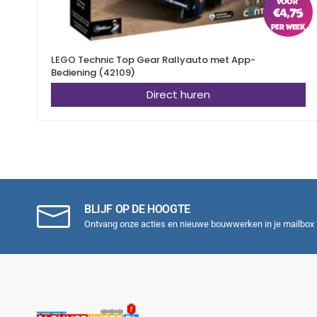
€
4,75
LEGO Technic Top Gear Rallyauto met App-
Bediening (42109)
Direct huren
BLIJF OP DE HOOGTE
Ontvang onze acties en nieuwe bouwwerken in je mailbox