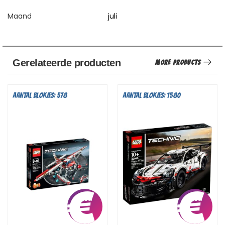
Maand
juli
Gerelateerde producten
More Products
Aantal blokjes: 578
Aantal blokjes: 1580
€
4,75
€