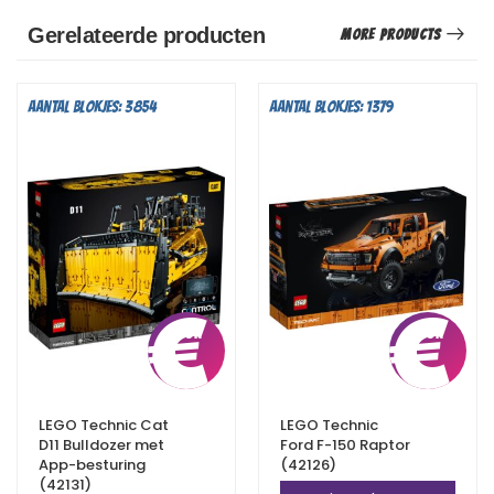
Gerelateerde producten
More Products
Aantal blokjes: 3854
Aantal blokjes: 1379
€
10,75
€
LEGO Technic Cat
LEGO Technic
D11 Bulldozer met
Ford F-150 Raptor
App-besturing
(42126)
(42131)