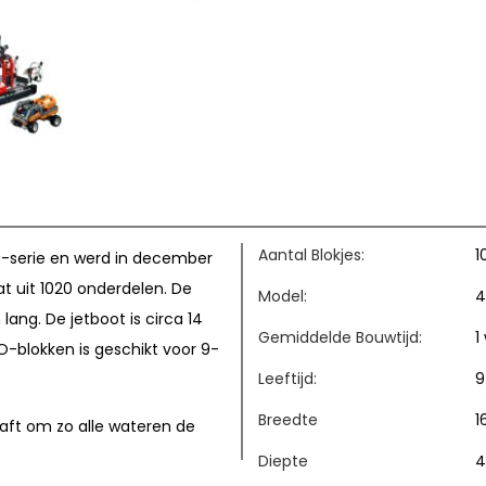
Aantal Blokjes:
1
c-serie en werd in december
at uit 1020 onderdelen. De
Model:
4
ang. De jetboot is circa 14
Gemiddelde Bouwtijd:
1
-blokken is geschikt voor 9-
Leeftijd:
9
Breedte
1
aft om zo alle wateren de
Diepte
4