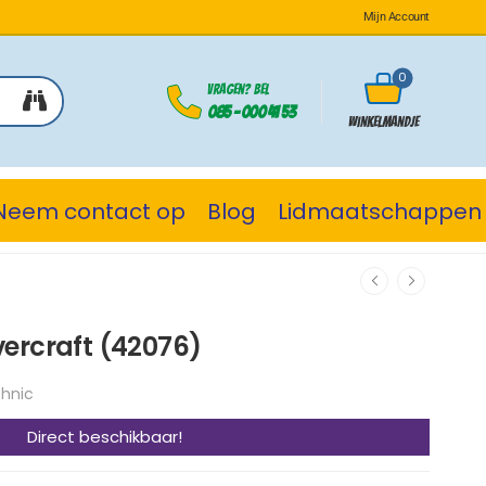
Mijn Account
0
Vragen? Bel
085 - 000 41 53
Winkelmandje
Neem contact op
Blog
Lidmaatschappen
ercraft (42076)
hnic
Direct beschikbaar!