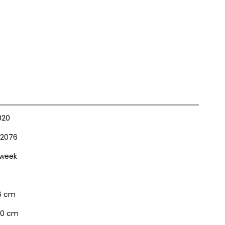
020
2076
 week
6 cm
0 cm