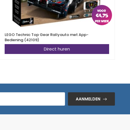
€
4,75
LEGO Technic Top Gear Rallyauto met App-
L
Bediening (42109)
Direct huren
AANMELDEN