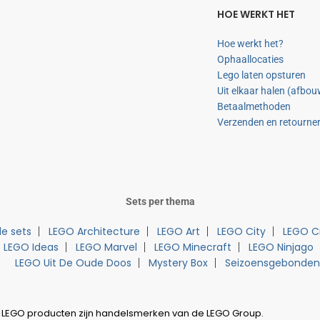
HOE WERKT HET
Hoe werkt het?
Ophaallocaties
Lego laten opsturen
Uit elkaar halen (afbo
Betaalmethoden
Verzenden en retourne
Sets per thema
e sets
LEGO Architecture
LEGO Art
LEGO City
LEGO C
LEGO Ideas
LEGO Marvel
LEGO Minecraft
LEGO Ninjago
LEGO Uit De Oude Doos
Mystery Box
Seizoensgebonden
 LEGO producten zijn handelsmerken van de LEGO Group.