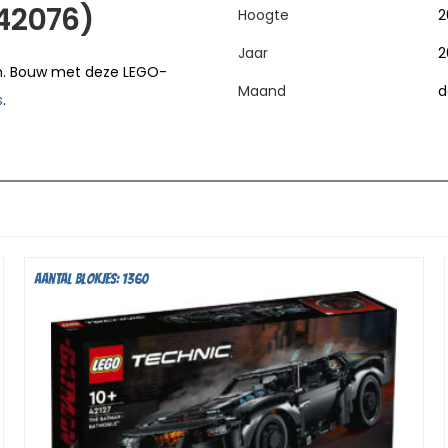
(42076)
Hoogte
2
Jaar
2
en. Bouw met deze LEGO-
Maand
d
s
.
Aantal blokjes: 1360