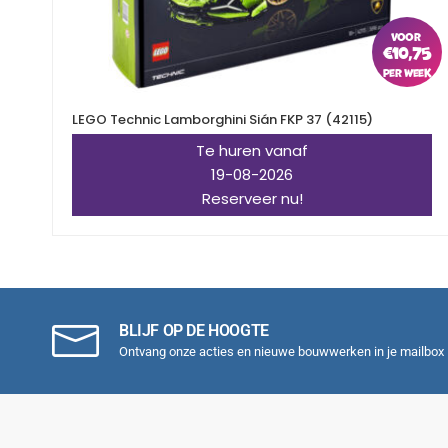
€
10,75
LEGO Technic Lamborghini Sián FKP 37 (42115)
Te huren vanaf
19-08-2026
Reserveer nu!
BLIJF OP DE HOOGTE
Ontvang onze acties en nieuwe bouwwerken in je mailbox