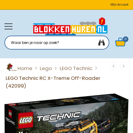
Mijn Account
0
>
>
>
Home
Lego
LEGO Technic
LEGO Technic RC X-Treme Off-Roader
(42099)