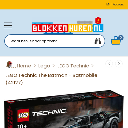
Mijn Account
0
>
>
>
Home
Lego
LEGO Technic
LEGO Technic The Batman - Batmobile
(42127)