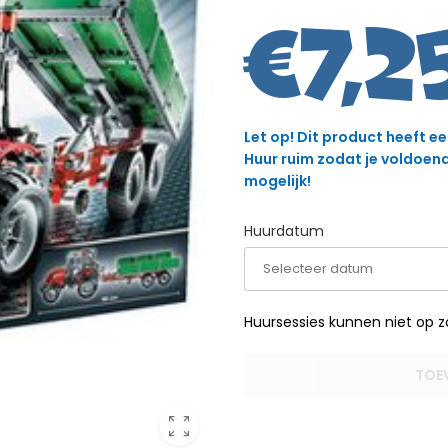
€
7,2
Let op! Dit product heeft e
Huur ruim zodat je voldoende
mogelijk!
Huurdatum
Huursessies kunnen niet op 
TOE