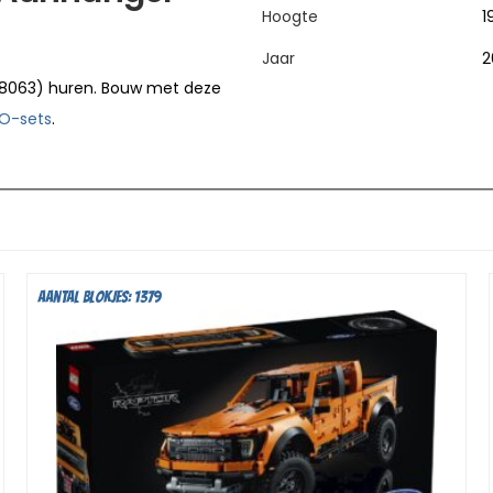
Hoogte
1
Jaar
2
(8063) huren. Bouw met deze
O-sets
.
Aantal blokjes: 1379