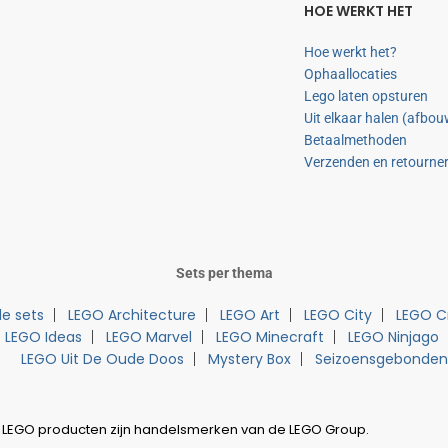
HOE WERKT HET
Hoe werkt het?
Ophaallocaties
Lego laten opsturen
Uit elkaar halen (afbo
Betaalmethoden
Verzenden en retourne
Sets per thema
e sets
LEGO Architecture
LEGO Art
LEGO City
LEGO C
LEGO Ideas
LEGO Marvel
LEGO Minecraft
LEGO Ninjago
LEGO Uit De Oude Doos
Mystery Box
Seizoensgebonden
 LEGO producten zijn handelsmerken van de LEGO Group.