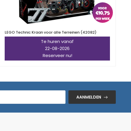
€
10,75
LEGO Technic Kraan voor alle Terreinen (42082)
L
Te huren vanaf
22-08-2026
Reserveer nu!
AANMELDEN