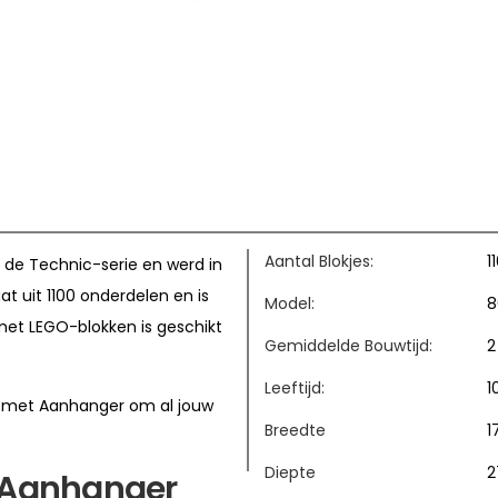
Aantal Blokjes:
1
 de Technic-serie en werd in
t uit 1100 onderdelen en is
Model:
8
met LEGO-blokken is geschikt
Gemiddelde Bouwtijd:
2
Leeftijd:
1
r met Aanhanger om al jouw
Breedte
1
Diepte
2
t Aanhanger