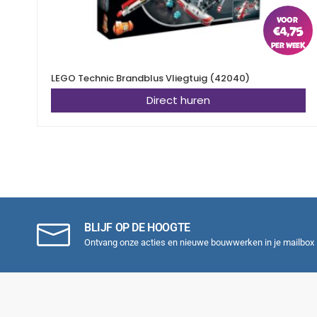
€
4,75
LEGO Technic Brandblus Vliegtuig (42040)
Direct huren
BLIJF OP DE HOOGTE
Ontvang onze acties en nieuwe bouwwerken in je mailbox