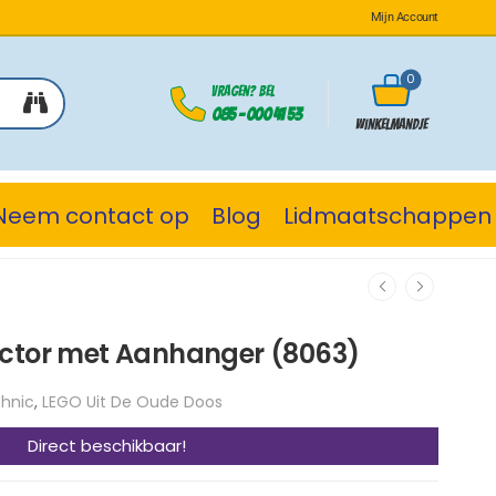
Mijn Account
0
Vragen? Bel
085 - 000 41 53
Winkelmandje
Neem contact op
Blog
Lidmaatschappen
actor met Aanhanger (8063)
hnic
,
LEGO Uit De Oude Doos
Direct beschikbaar!