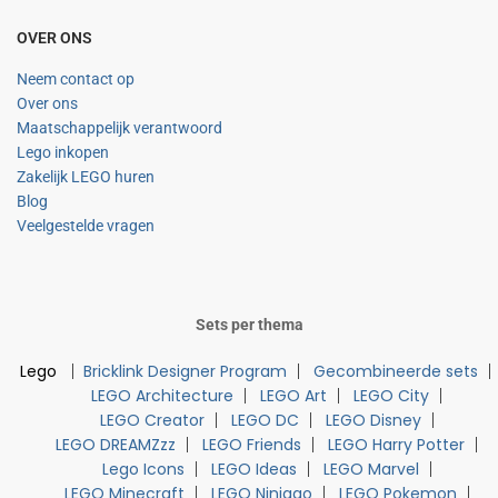
OVER ONS
Neem contact op
Over ons
Maatschappelijk verantwoord
Lego inkopen
Zakelijk LEGO huren
Blog
Veelgestelde vragen
Sets per thema
Lego
Bricklink Designer Program
Gecombineerde sets
LEGO Architecture
LEGO Art
LEGO City
LEGO Creator
LEGO DC
LEGO Disney
LEGO DREAMZzz
LEGO Friends
LEGO Harry Potter
Lego Icons
LEGO Ideas
LEGO Marvel
LEGO Minecraft
LEGO Ninjago
LEGO Pokemon