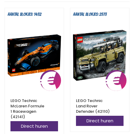
Aantal blokjes: 1432
Aantal blokjes: 2573
€
8,25
€
LEGO Technic
LEGO Technic
McLaren Formule
Land Rover
1 Racewagen
Defender (42110)
(42141)
Direct huren
Direct huren