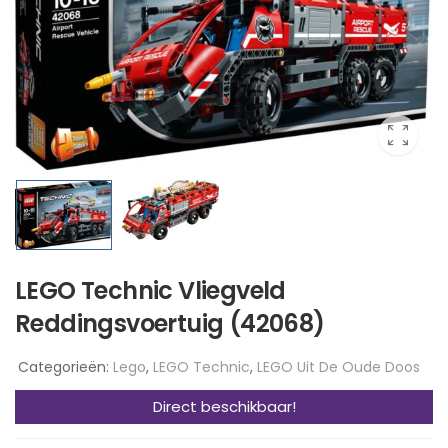
LEGO Technic Vliegveld
Reddingsvoertuig (42068)
Categorieën:
Lego
,
LEGO Technic
,
LEGO Uit De Oude Doos
Direct beschikbaar!