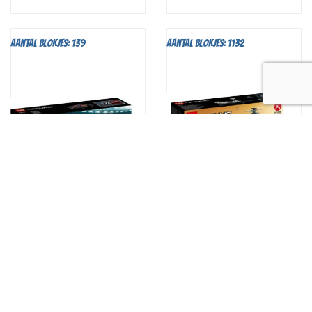
Aantal blokjes: 139
Aantal blokjes: 1132
€
3,25
€
5,25
LEGO Technic NASA Mars
LEGO Technic BASH!
Rover Perseverance
(42073)
(42158)
Direct huren
Direct huren