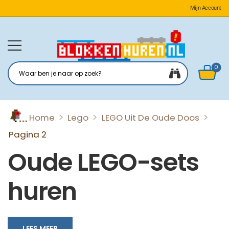
Mijn Account
0
>
>
>
Home
Lego
LEGO Uit De Oude Doos
Pagina 2
Oude LEGO-sets
huren
Huur de klassieke sets uit de oude doos en geniet van
LEES MEER