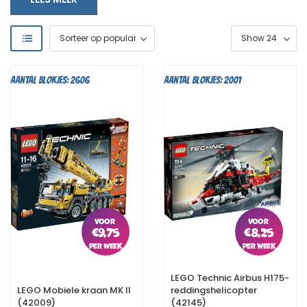
klassieke vormen en het tijdloze ontwerp van deze LEGO-
sets.
Aantal blokjes: 2606
Aantal blokjes: 2001
€
9,75
€
8,25
LEGO Technic Airbus H175-
LEGO Mobiele kraan MK II
reddingshelicopter
(42009)
(42145)